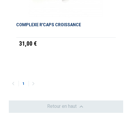
COMPLEXE R'CAPS CROISSANCE
31,00 €


1

Retour en haut