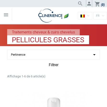


shopping_cart
(0)

FR
Traitements cheveux & cuirs chevelus
PELLICULES GRASSES

Pertinence
Filtrer
Affichage 1-6 de 6 article(s)