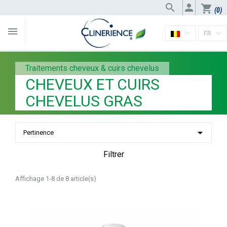


shopping_cart
(0)

FR
Traitements cheveux & cuirs chevelus
CHEVEUX ET CUIRS
CHEVELUS GRAS

Pertinence
Filtrer
Affichage 1-8 de 8 article(s)