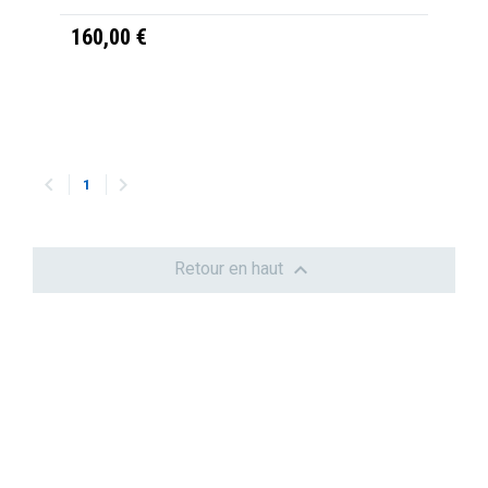
160,00 €


1

Retour en haut