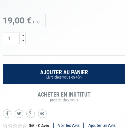
19,00 €
TTC
AJOUTER AU PANIER
Livré chez vous en 48h
ACHETER EN INSTITUT
près de chez vous
Voir les Avis
Ajouter un Avis
0
/
5
-
0
Avis