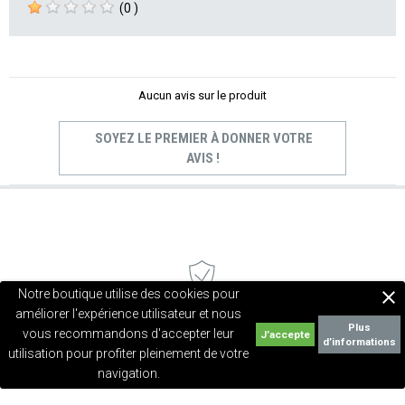
(0 )
Aucun avis sur le produit
SOYEZ LE PREMIER À DONNER VOTRE
AVIS !
Notre boutique utilise des cookies pour

améliorer l'expérience utilisateur et nous
Paiement sécurisé - CB / Paypal
Plus
vous recommandons d'accepter leur
d’informations
utilisation pour profiter pleinement de votre
navigation.