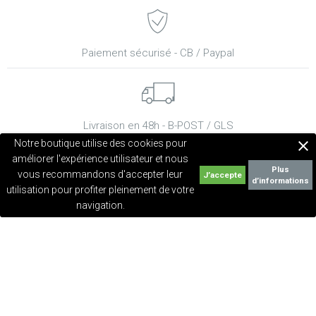
Paiement sécurisé - CB / Paypal
Livraison en 48h - B-POST / GLS
Notre boutique utilise des cookies pour

améliorer l'expérience utilisateur et nous
Plus
vous recommandons d'accepter leur
d’informations
utilisation pour profiter pleinement de votre
Frais de port offert dès 79 €
navigation.
Service clients
CONTACTEZ-NOUS
Conseils et soins
TROUVEZ UN INSTITUT