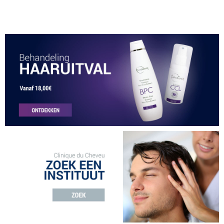
KRACHTIG COMPLEX TEGEN HAARUITVAL, WERKT IN OP DE
HAARWORTELS, GEFORMULEERD OP BASIS VAN
ETHERISCHE OLIËN - RC3C
€ 73,00