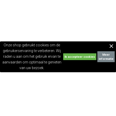
Onze shop gebruikt cookies om de

gebruikerservaring te verbeteren. Wij
Meer
raden u aan om het gebruik ervan te
informatie
aanvaarden om optimaal te genieten
van uw bezoek.
NEWSLETTER