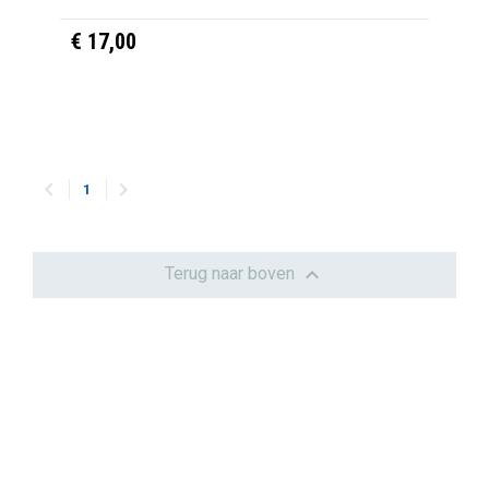
€ 17,00


1

Terug naar boven