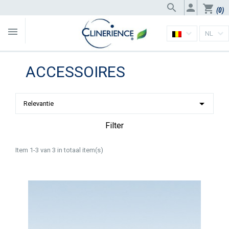


shopping_cart
(0)

NL
ACCESSOIRES

Relevantie
Filter
Item 1-3 van 3 in totaal item(s)