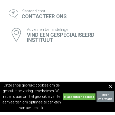
Klantendienst
CONTACTEER ONS
Advies en behandelingen
VIND EEN GESPECIALISEERD
INSTITUUT
Onze shop gebruikt cookies om de

gebruikerservaring te verbeteren. Wij
Meer
raden u aan om het gebruik ervan te
informatie
aanvaarden om optimaal te genieten
van uw bezoek.