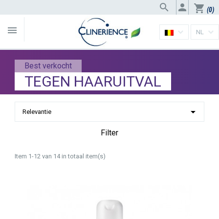


shopping_cart
(0)

NL
Best verkocht
TEGEN HAARUITVAL

Relevantie
Filter
Item 1-12 van 14 in totaal item(s)